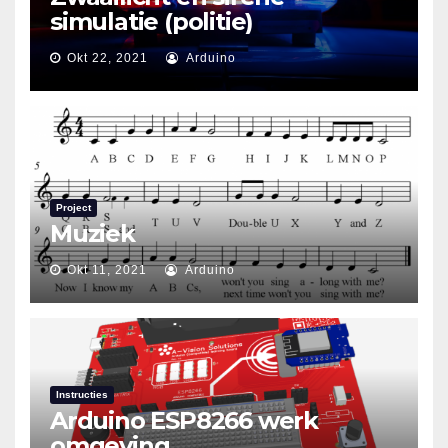
simulatie (politie)
Okt 22, 2021
Arduino
Project
Muziek
Okt 11, 2021
Arduino
Instructies
Arduino ESP8266 werk
omgeving