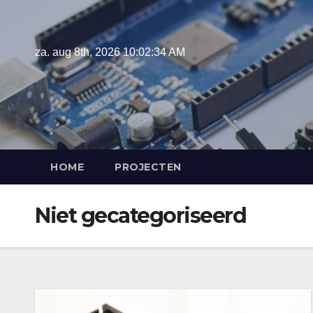
Ga
naar
de
za. aug 8th, 2026
10:02:35 AM
inhoud
HOME
PROJECTEN
Niet gecategoriseerd