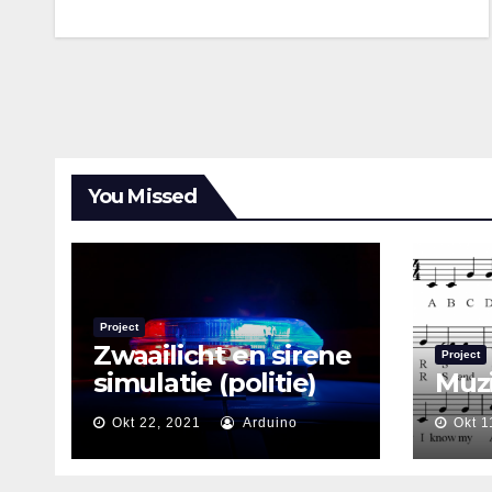
You Missed
Project
Zwaailicht en sirene
Project
simulatie (politie)
Muz
Okt 22, 2021
Arduino
Okt 1