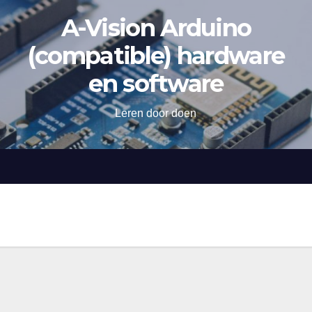
A-Vision Arduino
(compatible) hardware
en software
Leren door doen